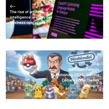
The rise of artificial
intelligence in everyday
business operations
Nintendo Patents
Summoning 2025, Stirring
Debate in the Games
Industry